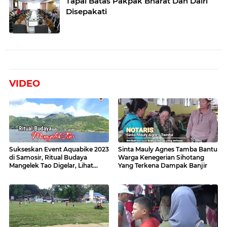
Tapal Batas Pakpak Bharat Dan Dairi
Disepakati
VIDEO
Sukseskan Event Aquabike 2023
Sinta Mauly Agnes Tamba Bantu
di Samosir, Ritual Budaya
Warga Kenegerian Sihotang
Mangelek Tao Digelar, Lihat
Yang Terkena Dampak Banjir
Videonya