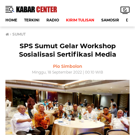
HOME
TERKINI
RADIO
KIRIM TULISAN
SAMOSIR
DAE
›
SUMUT
SPS Sumut Gelar Workshop
Sosialisasi Sertifikasi Media
Pio Simbolon
Minggu, 18 September 2022 | 00:10 WIB