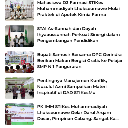
Mahasiswa D3 Farmasi STIKes
Muhammadiyah Lhokseumawe Mulai
Praktek di Apotek Kimia Farma
STAI As-Sunnah dan Dayah
Ihyaaussunnah Perkuat Sinergi dalam
Pengembangan Pendidikan
Bupati Samosir Bersama DPC Gerindra
Berikan Makan Bergizi Gratis ke Pelajar
SMP N 1 Pangururan
Pentingnya Manajemen Konflik,
Nuzulul Azmi Sampaikan Materi
Inspiratif di DAD STIKesMu
PK IMM STIKes Muhammadiyah
Lhokseumawe Gelar Darul Arqam
Dasar, Pimpinan Cabang: Sangat Kami
Apresiasi