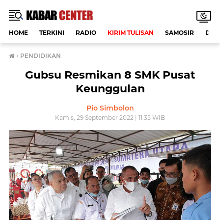
HOME
TERKINI
RADIO
KIRIM TULISAN
SAMOSIR
DAE
›
PENDIDIKAN
Gubsu Resmikan 8 SMK Pusat
Keunggulan
Pio Simbolon
Kamis, 29 September 2022 | 11:35 WIB