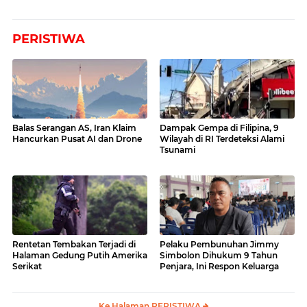
PERISTIWA
Balas Serangan AS, Iran Klaim
Dampak Gempa di Filipina, 9
Hancurkan Pusat AI dan Drone
Wilayah di RI Terdeteksi Alami
Tsunami
Rentetan Tembakan Terjadi di
Pelaku Pembunuhan Jimmy
Halaman Gedung Putih Amerika
Simbolon Dihukum 9 Tahun
Serikat
Penjara, Ini Respon Keluarga
Ke Halaman PERISTIWA