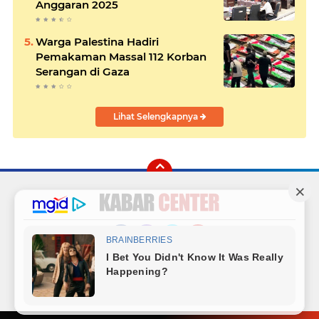
Anggaran 2025
Warga Palestina Hadiri
Pemakaman Massal 112 Korban
Serangan di Gaza
Lihat Selengkapnya
Facebook
Instagram
Twitter
YouTube
Redaksi
Sitemap
Hubungi Kami
Radio
Copyright ©
2026 Kabar Center