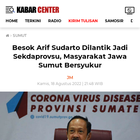
HOME
TERKINI
RADIO
KIRIM TULISAN
SAMOSIR
DAE
›
SUMUT
Besok Arif Sudarto Dilantik Jadi
Sekdaprovsu, Masyarakat Jawa
Sumut Bersyukur
JM
Kamis, 18 Agustus 2022 | 21:48 WIB