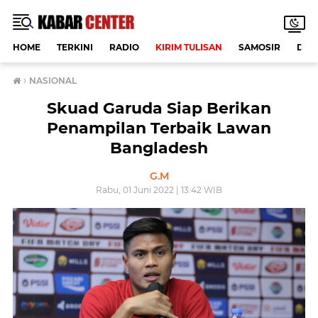
HOME
TERKINI
RADIO
KIRIM TULISAN
SAMOSIR
DAE
›
NASIONAL
Skuad Garuda Siap Berikan
Penampilan Terbaik Lawan
Bangladesh
G.M
Rabu, 01 Juni 2022 | 13:42 WIB