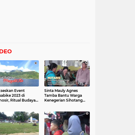
IDEO
seskan Event
Sinta Mauly Agnes
abike 2023 di
Tamba Bantu Warga
osir, Ritual Budaya
Kenegerian Sihotang
gelek Tao Digelar,
Yang Terkena Dampak
at Videonya
Banjir