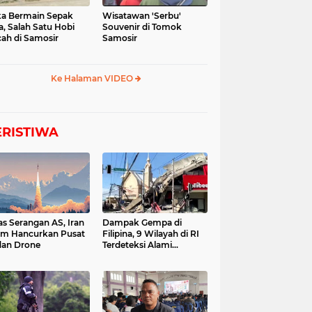
a Bermain Sepak
Wisatawan 'Serbu'
a, Salah Satu Hobi
Souvenir di Tomok
ah di Samosir
Samosir
Ke Halaman VIDEO
ERISTIWA
as Serangan AS, Iran
Dampak Gempa di
im Hancurkan Pusat
Filipina, 9 Wilayah di RI
dan Drone
Terdeteksi Alami
Tsunami