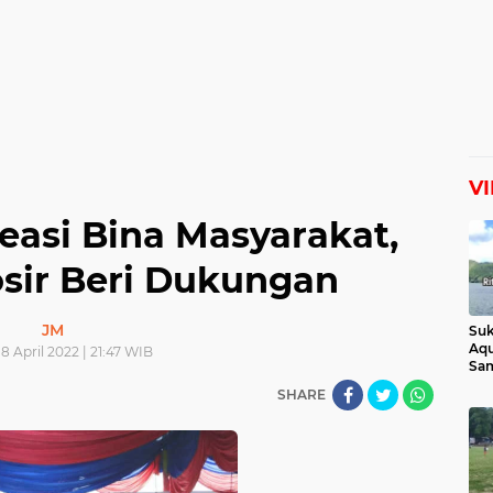
V
easi Bina Masyarakat,
sir Beri Dukungan
JM
Suk
Aqu
18 April 2022 | 21:47 WIB
Sam
Man
SHARE
Lih