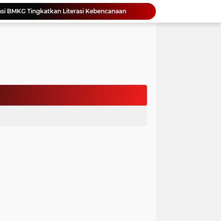
si BMKG Tingkatkan Literasi Kebencanaan
Yonimasari Hulu Terpilih Jadi Ketua SMSI Kepulauan Nias Periode 2026-2029
an Jambore PKK Samosir
a Bangun Karakter Sejak Dini
an Dan Kominfo Samosir Bersilaturahmi
ar SD Di Toba Ikut Lomba Lukis
Bupati Vandiko Apresiasi Dedikasi dan Inovasi Dunia Pendidikan Di Samosir
asih Perbaiki Plat Beton Amblas
an Terima Kunjungan Wadirut Pertamina
 Pemakaman Massal 112 Korban Serangan di Gaza