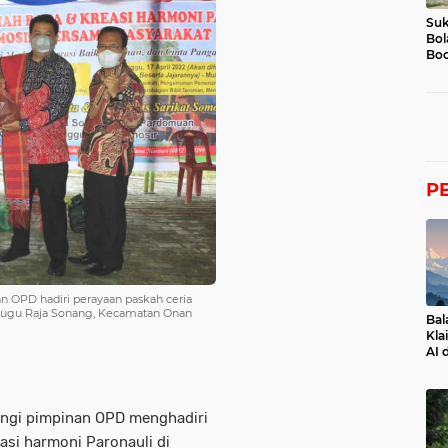
Suk
Bol
Boc
P
n OPD hadiri perayaan paskah ceria
 tugu Raja Sonang, Kecamatan Onan
Bal
Kla
AI 
ingi pimpinan OPD menghadiri
asi harmoni Paronauli di