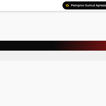
Pemprov Sumut Apresia
Ratusan Kader Meriahk
Bunda Genre Ajak Remaj
Jalin Keakraban, Wataw
Meriahkan HAN, 46 Pelaj
Yayasan Permata Duma K
Kepala Staf Kepresiden
Warga Palestina Hadiri