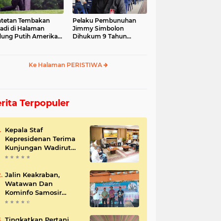
tetan Tembakan
Pelaku Pembunuhan
jadi di Halaman
Jimmy Simbolon
ung Putih Amerika
Dihukum 9 Tahun
ikat
Penjara, Ini Respon
Keluarga
Ke Halaman PERISTIWA
rita Terpopuler
Kepala Staf
Kepresidenan Terima
Kunjungan Wadirut
Pertamina
Jalin Keakraban,
Watawan Dan
Kominfo Samosir
Bersilaturahmi
Tingkatkan Pertani