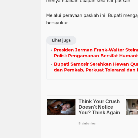
menyampaikan ucapan selamat paskah.
Melalui perayaan paskah ini, Bupati meng
bersyukur.
Lihat juga
Presiden Jerman Frank-Walter Stein
Polisi: Pengamanan Bersifat Humani
Bupati Samosir Serahkan Hewan Qu
dan Pemkab, Perkuat Toleransi dan 