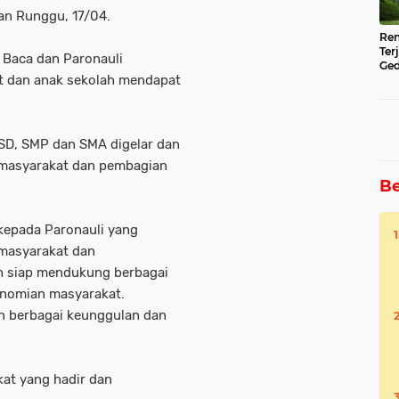
an Runggu, 17/04.
Ren
Ter
 Baca dan Paronauli
Ged
t dan anak sekolah mendapat
Ser
 SD, SMP dan SMA digelar dan
p masyarakat dan pembagian
Be
epada Paronauli yang
masyarakat dan
 siap mendukung berbagai
onomian masyarakat.
n berbagai keunggulan dan
at yang hadir dan