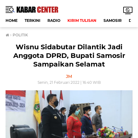
HOME
TERKINI
RADIO
KIRIM TULISAN
SAMOSIR
DAE
›
POLITIK
Wisnu Sidabutar Dilantik Jadi
Anggota DPRD, Bupati Samosir
Sampaikan Selamat
JM
Senin, 21 Februari 2022 | 16:40 WIB