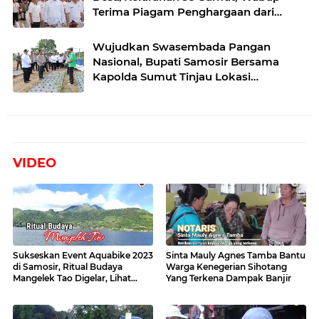
Terima Piagam Penghargaan dari
Menteri Hukum RI
Wujudkan Swasembada Pangan
Nasional, Bupati Samosir Bersama
Kapolda Sumut Tinjau Lokasi
Penanaman Bawang Putih di
Kecamatan Simanindo
VIDEO
Sukseskan Event Aquabike 2023
Sinta Mauly Agnes Tamba Bantu
di Samosir, Ritual Budaya
Warga Kenegerian Sihotang
Mangelek Tao Digelar, Lihat
Yang Terkena Dampak Banjir
Videonya