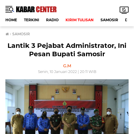
HOME
TERKINI
RADIO
KIRIM TULISAN
SAMOSIR
DAE
›
SAMOSIR
Lantik 3 Pejabat Administrator, Ini
Pesan Bupati Samosir
G.M
Senin, 10 Januari 2022 | 20:11 WIB