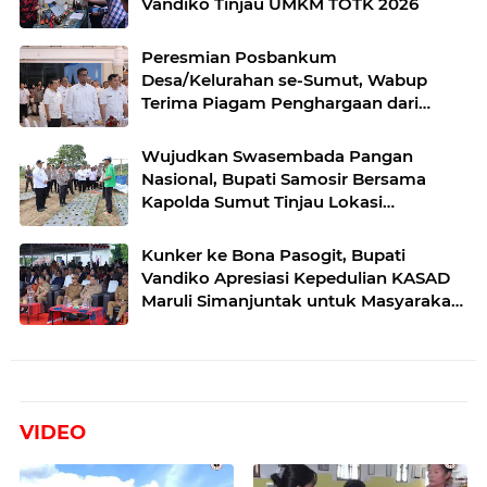
Vandiko Tinjau UMKM TOTK 2026
Peresmian Posbankum
Desa/Kelurahan se-Sumut, Wabup
Terima Piagam Penghargaan dari
Menteri Hukum RI
Wujudkan Swasembada Pangan
Nasional, Bupati Samosir Bersama
Kapolda Sumut Tinjau Lokasi
Penanaman Bawang Putih di
Kecamatan Simanindo
Kunker ke Bona Pasogit, Bupati
Vandiko Apresiasi Kepedulian KASAD
Maruli Simanjuntak untuk Masyarakat
Danau Toba
VIDEO