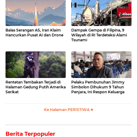
Balas Serangan AS, Iran Klaim
Dampak Gempa di Filipina, 9
Hancurkan Pusat AI dan Drone
Wilayah di RI Terdeteksi Alami
Tsunami
Rentetan Tembakan Terjadi di
Pelaku Pembunuhan Jimmy
Halaman Gedung Putih Amerika
Simbolon Dihukum 9 Tahun
Serikat
Penjara, Ini Respon Keluarga
Ke Halaman PERISTIWA
Berita Terpopuler