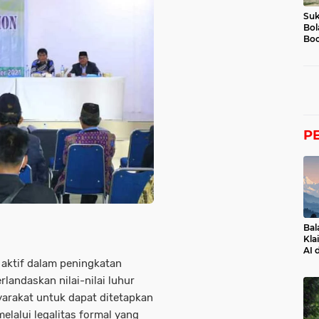
Suk
Bol
Boc
P
Bal
Kla
AI 
 aktif dalam peningkatan
landaskan nilai-nilai luhur
rakat untuk dapat ditetapkan
elalui legalitas formal yang