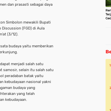
en dan prasasti sebagai daya
Ren
Ter
Ged
on Simbolon mewakili Bupati
Ser
Discussion (FGD) di Aula
’at (3/12).
wisata budaya yaitu memberikan
Be
erkunjung.
dapat menjadi salah satu
samosir, selain itu salah satu
ol peradaban batak yaitu
n kebudayaan nasional yakni
ragaman budaya yang
terakan yang telah
uan kebudayaan.