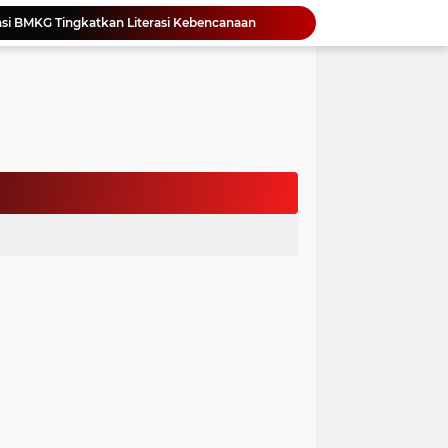
si BMKG Tingkatkan Literasi Kebencanaan
Yonimasari Hulu Terpilih Jadi Ketua SMSI Kepulauan Nias Periode 2026-2029
an Jambore PKK Samosir
a Bangun Karakter Sejak Dini
an Dan Kominfo Samosir Bersilaturahmi
ar SD Di Toba Ikut Lomba Lukis
Bupati Vandiko Apresiasi Dedikasi dan Inovasi Dunia Pendidikan Di Samosir
asih Perbaiki Plat Beton Amblas
an Terima Kunjungan Wadirut Pertamina
 Pemakaman Massal 112 Korban Serangan di Gaza