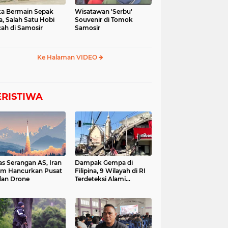
a Bermain Sepak
Wisatawan 'Serbu'
a, Salah Satu Hobi
Souvenir di Tomok
ah di Samosir
Samosir
Ke Halaman VIDEO
ERISTIWA
as Serangan AS, Iran
Dampak Gempa di
im Hancurkan Pusat
Filipina, 9 Wilayah di RI
dan Drone
Terdeteksi Alami
Tsunami