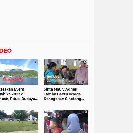
IDEO
seskan Event
Sinta Mauly Agnes
abike 2023 di
Tamba Bantu Warga
osir, Ritual Budaya
Kenegerian Sihotang
gelek Tao Digelar,
Yang Terkena Dampak
at Videonya
Banjir