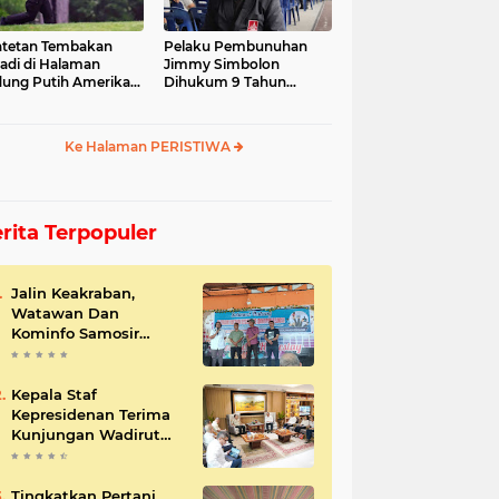
tetan Tembakan
Pelaku Pembunuhan
jadi di Halaman
Jimmy Simbolon
ung Putih Amerika
Dihukum 9 Tahun
ikat
Penjara, Ini Respon
Keluarga
Ke Halaman PERISTIWA
rita Terpopuler
Jalin Keakraban,
Watawan Dan
Kominfo Samosir
Bersilaturahmi
Kepala Staf
Kepresidenan Terima
Kunjungan Wadirut
Pertamina
Tingkatkan Pertani