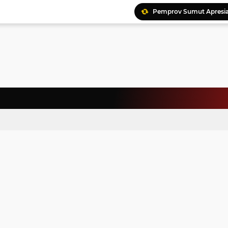
Pemprov Sumut Apresia
Ratusan Kader Meriahk
Bunda Genre Ajak Remaj
Jalin Keakraban, Wataw
Meriahkan HAN, 46 Pelaj
Yayasan Permata Duma K
Kepala Staf Kepresiden
Warga Palestina Hadiri