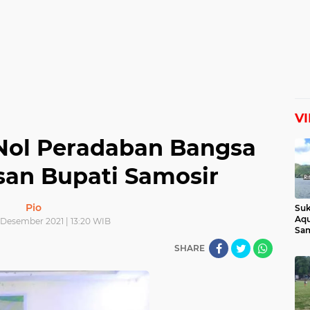
V
 Nol Peradaban Bangsa
esan Bupati Samosir
Pio
Suk
Aqu
 Desember 2021 | 13:20 WIB
Sam
Man
SHARE
Lih