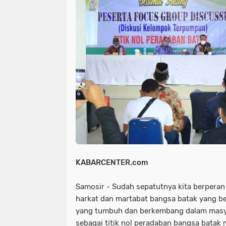
NIAS
BATAM
KULINER
seni
tmmd
nias
batam
PENGUMUMAN
PPPK
kuliner
pengumuman
SEPAK BOLA
pppk
sepak bola
KABARCENTER.com
Samosir - Sudah sepatutnya kita berperan
harkat dan martabat bangsa batak yang ber
yang tumbuh dan berkembang dalam masya
sebagai titik nol peradaban bangsa batak m