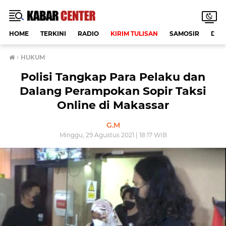
HOME
TERKINI
RADIO
KIRIM TULISAN
SAMOSIR
DAE
›
HUKUM
Polisi Tangkap Para Pelaku dan
Dalang Perampokan Sopir Taksi
Online di Makassar
G.M
Minggu, 29 Agustus 2021 | 18:17 WIB