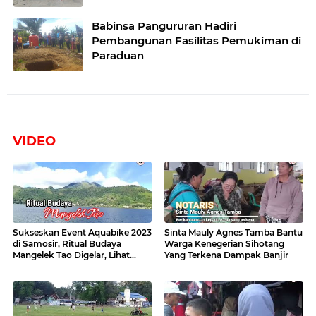
Babinsa Pangururan Hadiri
Pembangunan Fasilitas Pemukiman di
Paraduan
VIDEO
Sukseskan Event Aquabike 2023
Sinta Mauly Agnes Tamba Bantu
di Samosir, Ritual Budaya
Warga Kenegerian Sihotang
Mangelek Tao Digelar, Lihat
Yang Terkena Dampak Banjir
Videonya