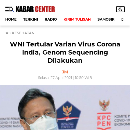
HOME
TERKINI
RADIO
KIRIM TULISAN
SAMOSIR
DAE
›
KESEHATAN
WNI Tertular Varian Virus Corona
India, Genom Sequencing
Dilakukan
JM
Selasa, 27 April 2021 | 10:50 WIB