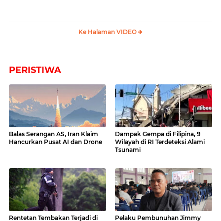
Ke Halaman VIDEO
PERISTIWA
Balas Serangan AS, Iran Klaim
Dampak Gempa di Filipina, 9
Hancurkan Pusat AI dan Drone
Wilayah di RI Terdeteksi Alami
Tsunami
Rentetan Tembakan Terjadi di
Pelaku Pembunuhan Jimmy