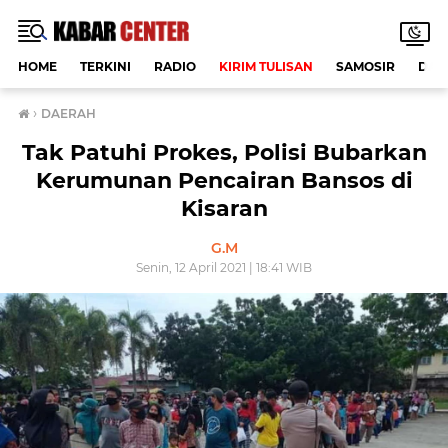
HOME
TERKINI
RADIO
KIRIM TULISAN
SAMOSIR
DAE
›
DAERAH
Tak Patuhi Prokes, Polisi Bubarkan
Kerumunan Pencairan Bansos di
Kisaran
G.M
Senin, 12 April 2021 | 18:41 WIB