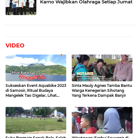
Karno Wajibkan Olahraga Setiap Jumat
VIDEO
Sukseskan Event Aquabike 2023
Sinta Mauly Agnes Tamba Bantu
di Samosir, Ritual Budaya
Warga Kenegerian Sihotang
Mangelek Tao Digelar, Lihat
Yang Terkena Dampak Banjir
Videonya
Suka Bermain Sepak Bola, Salah
Wisatawan 'Serbu' Souvenir di