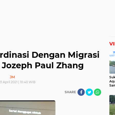
V
rdinasi Dengan Migrasi
 Jozeph Paul Zhang
JM
Suk
Aqu
1 April 2021 | 10:40 WIB
Sam
Man
SHARE
Lih