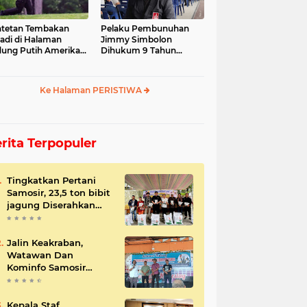
tetan Tembakan
Pelaku Pembunuhan
jadi di Halaman
Jimmy Simbolon
ung Putih Amerika
Dihukum 9 Tahun
ikat
Penjara, Ini Respon
Keluarga
Ke Halaman PERISTIWA
rita Terpopuler
Tingkatkan Pertani
Samosir, 23,5 ton bibit
jagung Diserahkan
Bupati
Jalin Keakraban,
Watawan Dan
Kominfo Samosir
Bersilaturahmi
Kepala Staf