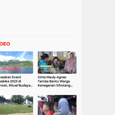
IDEO
seskan Event
Sinta Mauly Agnes
abike 2023 di
Tamba Bantu Warga
osir, Ritual Budaya
Kenegerian Sihotang
gelek Tao Digelar,
Yang Terkena Dampak
at Videonya
Banjir