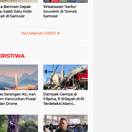
a Bermain Sepak
Wisatawan 'Serbu'
a, Salah Satu Hobi
Souvenir di Tomok
ah di Samosir
Samosir
Ke Halaman VIDEO
ERISTIWA
as Serangan AS, Iran
Dampak Gempa di
im Hancurkan Pusat
Filipina, 9 Wilayah di RI
dan Drone
Terdeteksi Alami
Tsunami