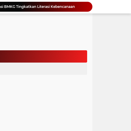
si BMKG Tingkatkan Literasi Kebencanaan
Yonimasari Hulu Terpilih Jadi Ketua SMSI Kepulauan Nias Periode 2026-2029
an Jambore PKK Samosir
a Bangun Karakter Sejak Dini
an Dan Kominfo Samosir Bersilaturahmi
ar SD Di Toba Ikut Lomba Lukis
Bupati Vandiko Apresiasi Dedikasi dan Inovasi Dunia Pendidikan Di Samosir
asih Perbaiki Plat Beton Amblas
an Terima Kunjungan Wadirut Pertamina
 Pemakaman Massal 112 Korban Serangan di Gaza