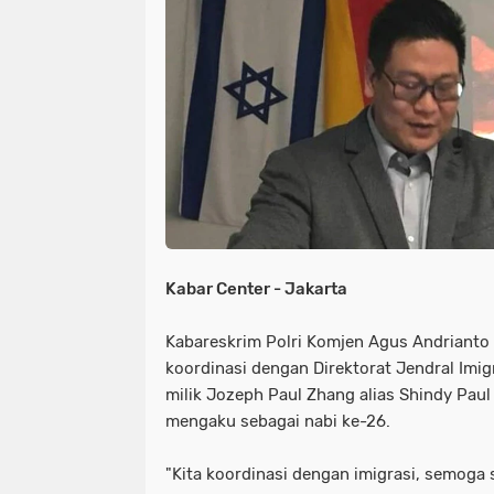
NIAS
BATAM
KULINER
seni
tmmd
nias
batam
PENGUMUMAN
PPPK
kuliner
pengumuman
SEPAK BOLA
pppk
sepak bola
Kabar Center - Jakarta
Kabareskrim Polri Komjen Agus Andrianto
koordinasi dengan Direktorat Jendral Imi
milik Jozeph Paul Zhang alias Shindy Pau
mengaku sebagai nabi ke-26.
"Kita koordinasi dengan imigrasi, semoga s