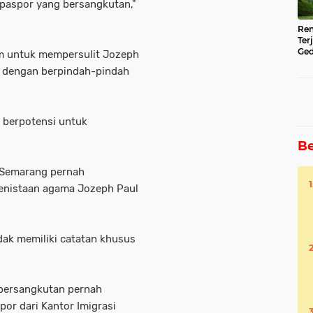
aspor yang bersangkutan,"
Ren
Ter
Ged
im untuk mempersulit Jozeph
Ser
s dengan berpindah-pindah
 berpotensi untuk
Be
I Semarang pernah
enistaan agama Jozeph Paul
dak memiliki catatan khusus
 bersangkutan pernah
r dari Kantor Imigrasi