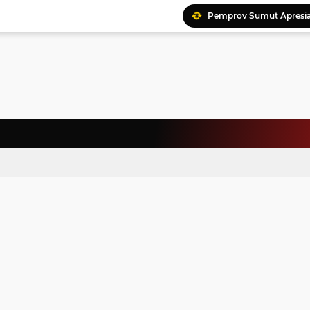
Pemprov Sumut Apresia
Ratusan Kader Meriahk
Bunda Genre Ajak Remaj
Jalin Keakraban, Wataw
Meriahkan HAN, 46 Pelaj
Yayasan Permata Duma K
Kepala Staf Kepresiden
Warga Palestina Hadiri