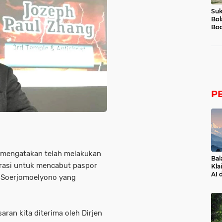
Suk
Bol
Boc
P
 mengatakan telah melakukan
Bal
grasi untuk mencabut paspor
Kla
AI 
l Soerjomoelyono yang
aran kita diterima oleh Dirjen