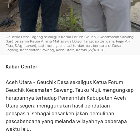
Geuchik Desa Lagang sekaligus Ketua Forum Geuchik Kecamatan Sawang
(kiri) bersama Ketua Aliansi Mahasiswa Bogor Tanggap Bencana, Fajar Al-
Fitra, S.Ag (kanan), saat meninjau lokasi terdampak bencana di Desa
Lagang, Kecamatan Sawang, Aceh Utara, Kamis (22/1/2026).
Kabar Center
Aceh Utara - Geuchik Desa sekaligus Ketua Forum
Geuchik Kecamatan Sawang, Teuku Muji, mengungkap
harapannya terhadap Pemerintah Kabupaten Aceh
Utara segera menggunakan hasil pendataan
geospasial sebagai dasar kebijakan pemulihan
pascabencana yang melanda wilayahnya beberapa
waktu lalu.