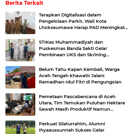
Berita Terkait
Terapkan Digitalisasi dalam
Pengelolaan Parkir, Wali Kota
Lhokseumawe Harap PAD Meningkat
Signifikan
STIKes Muhammadiyah dan
Puskesmas Banda Sakti Gelar
Pembinaan UKS dan Skrining
Kesehatan di SDIT Muhammadiyah
Lhokseumawe
Belum Tahu Kapan Kembali, Warga
Aceh Tengah khawatir Jalani
Ramadhan-Idul Fitri di Pengungsian
Pemetaan Pascabencana di Aceh
Utara, Tim Temukan Puluhan Hektare
Sawah Masih Produktif Namun
Terkendala Irigasi
Perkuat Silaturrahim, Alumni
Ihyaaussunnah Sukses Gelar