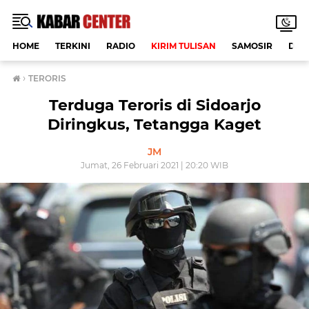
HOME
TERKINI
RADIO
KIRIM TULISAN
SAMOSIR
DAE
›
TERORIS
Terduga Teroris di Sidoarjo
Diringkus, Tetangga Kaget
JM
Jumat, 26 Februari 2021 | 20:20 WIB