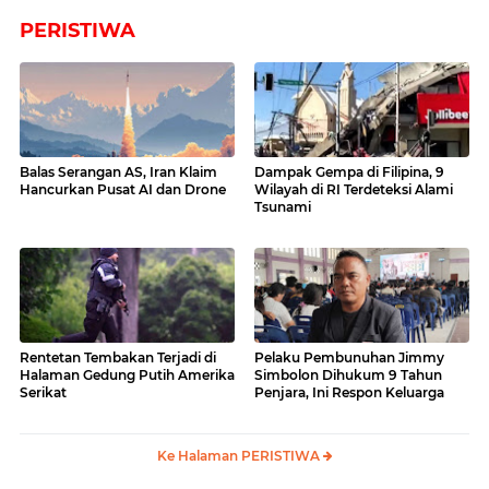
PERISTIWA
Balas Serangan AS, Iran Klaim
Dampak Gempa di Filipina, 9
Hancurkan Pusat AI dan Drone
Wilayah di RI Terdeteksi Alami
Tsunami
Rentetan Tembakan Terjadi di
Pelaku Pembunuhan Jimmy
Halaman Gedung Putih Amerika
Simbolon Dihukum 9 Tahun
Serikat
Penjara, Ini Respon Keluarga
Ke Halaman PERISTIWA