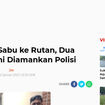
V
Sabu ke Rutan, Dua
i Diamankan Polisi
JM
Suk
Aqu
2 Januari 2021 | 12:02 WIB
Sam
Man
SHARE
Lih