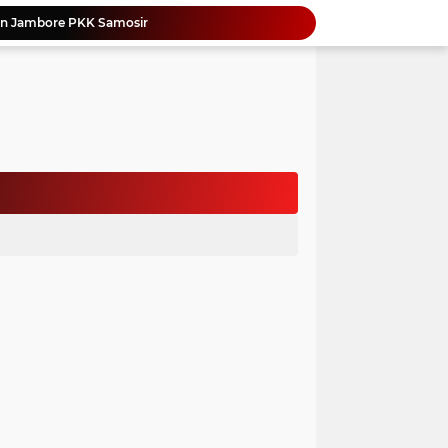
an Jambore PKK Samosir
a Bangun Karakter Sejak Dini
an Dan Kominfo Samosir Bersilaturahmi
ar SD Di Toba Ikut Lomba Lukis
Bupati Vandiko Apresiasi Dedikasi dan Inovasi Dunia Pendidikan Di Samosir
asih Perbaiki Plat Beton Amblas
an Terima Kunjungan Wadirut Pertamina
 Pemakaman Massal 112 Korban Serangan di Gaza
si BMKG Tingkatkan Literasi Kebencanaan
Yonimasari Hulu Terpilih Jadi Ketua SMSI Kepulauan Nias Periode 2026-2029