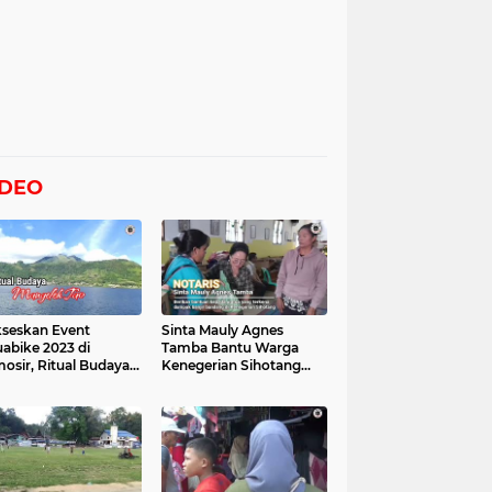
IDEO
seskan Event
Sinta Mauly Agnes
abike 2023 di
Tamba Bantu Warga
osir, Ritual Budaya
Kenegerian Sihotang
gelek Tao Digelar,
Yang Terkena Dampak
at Videonya
Banjir