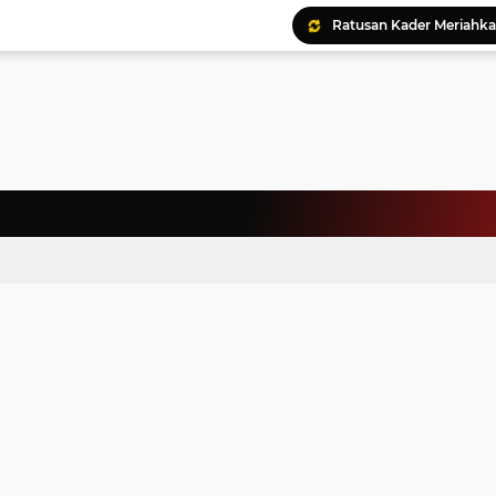
Ratusan Kader Meriahk
Bunda Genre Ajak Remaj
Jalin Keakraban, Wataw
Meriahkan HAN, 46 Pelaj
Yayasan Permata Duma K
Kepala Staf Kepresiden
Warga Palestina Hadiri
Pemprov Sumut Apresia