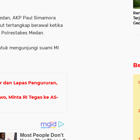
Ren
 Medan, AKP Paul Simamora
Ter
Ged
t tertangkap berawal ketika
Ser
P Polrestabes Medan.
ntuk mengunjungi suami MI
Be
r dan Lapas Pangururan,
o, Minta RI Tegas ke AS-