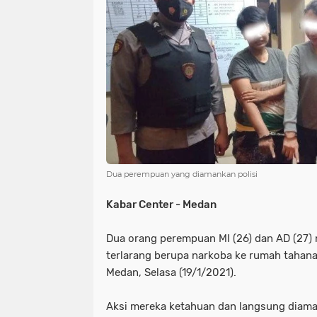
NIAS
BATAM
KULINER
seni
tmmd
nias
batam
PENGUMUMAN
PPPK
kuliner
pengumuman
SEPAK BOLA
pppk
sepak bola
Dua perempuan yang diamankan polisi
Kabar Center - Medan
Dua orang perempuan MI (26) dan AD (27
terlarang berupa narkoba ke rumah tahana
Medan, Selasa (19/1/2021).
Aksi mereka ketahuan dan langsung diam