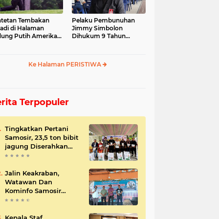
tetan Tembakan
Pelaku Pembunuhan
jadi di Halaman
Jimmy Simbolon
ung Putih Amerika
Dihukum 9 Tahun
ikat
Penjara, Ini Respon
Keluarga
Ke Halaman PERISTIWA
rita Terpopuler
Tingkatkan Pertani
Samosir, 23,5 ton bibit
jagung Diserahkan
Bupati
Jalin Keakraban,
Watawan Dan
Kominfo Samosir
Bersilaturahmi
Kepala Staf