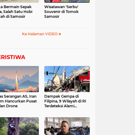
a Bermain Sepak
Wisatawan 'Serbu'
a, Salah Satu Hobi
Souvenir di Tomok
ah di Samosir
Samosir
Ke Halaman VIDEO
ERISTIWA
as Serangan AS, Iran
Dampak Gempa di
im Hancurkan Pusat
Filipina, 9 Wilayah di RI
dan Drone
Terdeteksi Alami
Tsunami