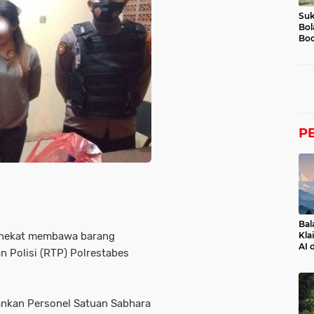
Suk
Bol
Boc
P
Bal
) nekat membawa barang
Kla
AI 
n Polisi (RTP) Polrestabes
ankan Personel Satuan Sabhara