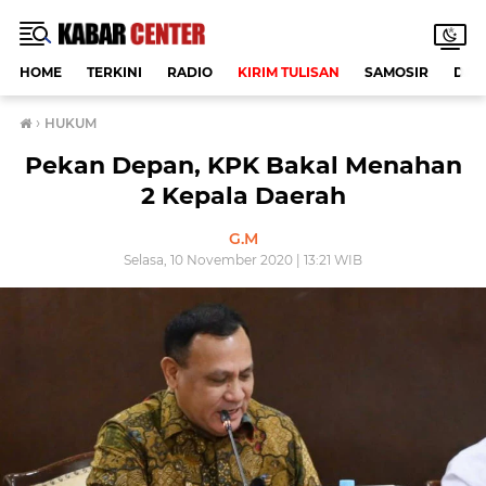
HOME
TERKINI
RADIO
KIRIM TULISAN
SAMOSIR
DAE
›
HUKUM
Pekan Depan, KPK Bakal Menahan
2 Kepala Daerah
G.M
Selasa, 10 November 2020 | 13:21 WIB