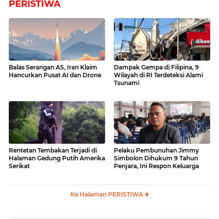
PERISTIWA
Balas Serangan AS, Iran Klaim
Dampak Gempa di Filipina, 9
Hancurkan Pusat AI dan Drone
Wilayah di RI Terdeteksi Alami
Tsunami
Rentetan Tembakan Terjadi di
Pelaku Pembunuhan Jimmy
Halaman Gedung Putih Amerika
Simbolon Dihukum 9 Tahun
Serikat
Penjara, Ini Respon Keluarga
Ke Halaman PERISTIWA