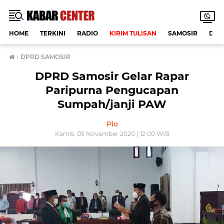
HOME
TERKINI
RADIO
KIRIM TULISAN
SAMOSIR
DAE
›
DPRD SAMOSIR
DPRD Samosir Gelar Rapar
Paripurna Pengucapan
Sumpah/janji PAW
Pio
Kamis, 05 November 2020 | 12:00 WIB