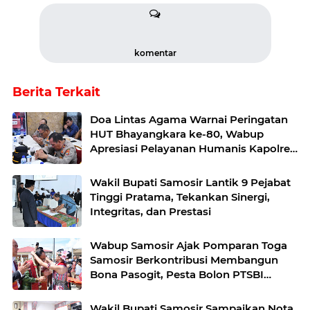
komentar
Berita Terkait
Doa Lintas Agama Warnai Peringatan
HUT Bhayangkara ke-80, Wabup
Apresiasi Pelayanan Humanis Kapolres
Samosir
Wakil Bupati Samosir Lantik 9 Pejabat
Tinggi Pratama, Tekankan Sinergi,
Integritas, dan Prestasi
Wabup Samosir Ajak Pomparan Toga
Samosir Berkontribusi Membangun
Bona Pasogit, Pesta Bolon PTSBI
Gaungkan Persatuan dan Pelestarian
Budaya Batak
Wakil Bupati Samosir Sampaikan Nota