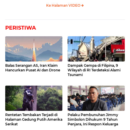
Ke Halaman VIDEO
PERISTIWA
Balas Serangan AS, Iran Klaim
Dampak Gempa di Filipina, 9
Hancurkan Pusat AI dan Drone
Wilayah di RI Terdeteksi Alami
Tsunami
Rentetan Tembakan Terjadi di
Pelaku Pembunuhan Jimmy
Halaman Gedung Putih Amerika
Simbolon Dihukum 9 Tahun
Serikat
Penjara, Ini Respon Keluarga