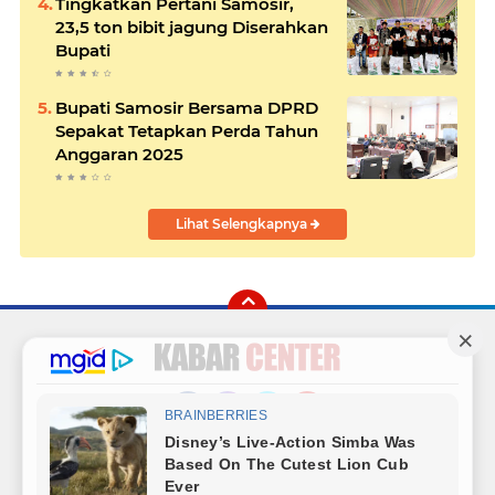
Tingkatkan Pertani Samosir,
23,5 ton bibit jagung Diserahkan
Bupati
Bupati Samosir Bersama DPRD
Sepakat Tetapkan Perda Tahun
Anggaran 2025
Lihat Selengkapnya
Facebook
Instagram
Twitter
YouTube
Redaksi
Sitemap
Hubungi Kami
Radio
Copyright ©
2026 Kabar Center