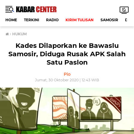
HOME
TERKINI
RADIO
KIRIM TULISAN
SAMOSIR
DAE
›
HUKUM
Kades Dilaporkan ke Bawaslu
Samosir, Diduga Rusak APK Salah
Satu Paslon
Pio
Jumat, 30 Oktober 2020 | 12:43 WIB