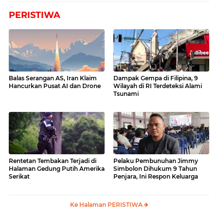
PERISTIWA
Balas Serangan AS, Iran Klaim
Dampak Gempa di Filipina, 9
Hancurkan Pusat AI dan Drone
Wilayah di RI Terdeteksi Alami
Tsunami
Rentetan Tembakan Terjadi di
Pelaku Pembunuhan Jimmy
Halaman Gedung Putih Amerika
Simbolon Dihukum 9 Tahun
Serikat
Penjara, Ini Respon Keluarga
Ke Halaman PERISTIWA