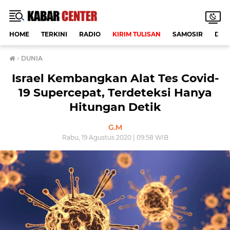
HOME
TERKINI
RADIO
KIRIM TULISAN
SAMOSIR
DAE
›
DUNIA
Israel Kembangkan Alat Tes Covid-
19 Supercepat, Terdeteksi Hanya
Hitungan Detik
G.M
Rabu, 19 Agustus 2020 | 09:58 WIB