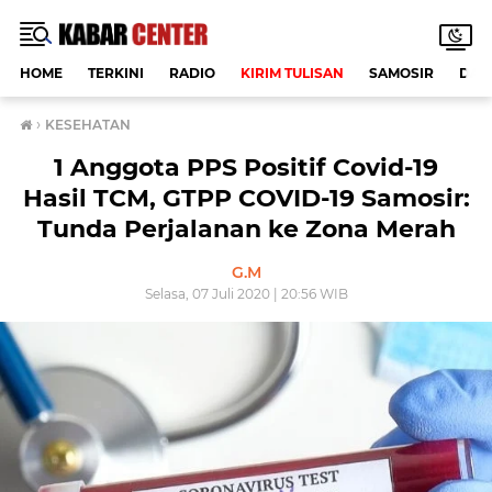
HOME
TERKINI
RADIO
KIRIM TULISAN
SAMOSIR
DAE
›
KESEHATAN
1 Anggota PPS Positif Covid-19
Hasil TCM, GTPP COVID-19 Samosir:
Tunda Perjalanan ke Zona Merah
G.M
Selasa, 07 Juli 2020 | 20:56 WIB