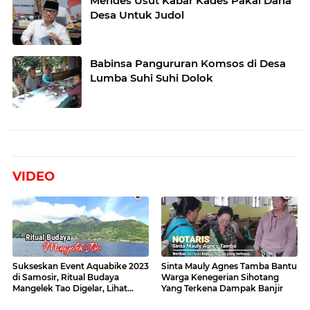
Mendes Usut Kabar Kades Pakai Dana
Desa Untuk Judol
Babinsa Pangururan Komsos di Desa
Lumba Suhi Suhi Dolok
VIDEO
Sukseskan Event Aquabike 2023
Sinta Mauly Agnes Tamba Bantu
di Samosir, Ritual Budaya
Warga Kenegerian Sihotang
Mangelek Tao Digelar, Lihat
Yang Terkena Dampak Banjir
Videonya