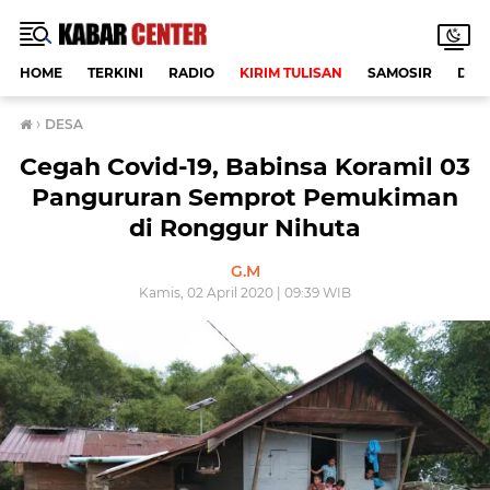
HOME
TERKINI
RADIO
KIRIM TULISAN
SAMOSIR
DAE
›
DESA
Cegah Covid-19, Babinsa Koramil 03
Pangururan Semprot Pemukiman
di Ronggur Nihuta
G.M
Kamis, 02 April 2020 | 09:39 WIB