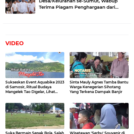
Desa/Kelurahan se-Sumut, Wabup
Terima Piagam Penghargaan dari
Menteri Hukum RI
VIDEO
Sukseskan Event Aquabike 2023
Sinta Mauly Agnes Tamba Bantu
di Samosir, Ritual Budaya
Warga Kenegerian Sihotang
Mangelek Tao Digelar, Lihat
Yang Terkena Dampak Banjir
Videonya
Suka Bermain Sepak Bola, Salah
Wisatawan 'Serbu' Souvenir di