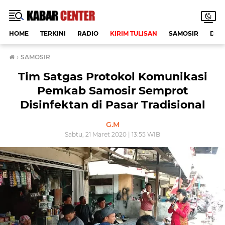
HOME
TERKINI
RADIO
KIRIM TULISAN
SAMOSIR
DAE
›
SAMOSIR
Tim Satgas Protokol Komunikasi
Pemkab Samosir Semprot
Disinfektan di Pasar Tradisional
G.M
Sabtu, 21 Maret 2020 | 13:55 WIB