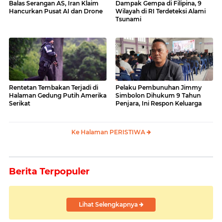
Balas Serangan AS, Iran Klaim
Dampak Gempa di Filipina, 9
Hancurkan Pusat AI dan Drone
Wilayah di RI Terdeteksi Alami
Tsunami
Rentetan Tembakan Terjadi di
Pelaku Pembunuhan Jimmy
Halaman Gedung Putih Amerika
Simbolon Dihukum 9 Tahun
Serikat
Penjara, Ini Respon Keluarga
Ke Halaman PERISTIWA
Berita Terpopuler
Lihat Selengkapnya