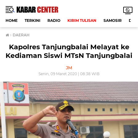
HOME
TERKINI
RADIO
KIRIM TULISAN
SAMOSIR
DAE
›
DAERAH
Kapolres Tanjungbalai Melayat ke
Kediaman Siswi MTsN Tanjungbalai
JM
Senin, 09 Maret 2020 | 08:38 WIB