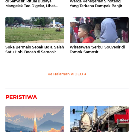
di Samosir, Ritual Budaya
Warga Kenegerian Sihotang
Mangelek Tao Digelar, Lihat
Yang Terkena Dampak Banjir
Videonya
Suka Bermain Sepak Bola, Salah
Wisatawan 'Serbu' Souvenir di
Satu Hobi Bocah di Samosir
Tomok Samosir
Ke Halaman VIDEO
PERISTIWA