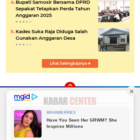
Bupati Samosir Bersama DPRD
Sepakat Tetapkan Perda Tahun
Anggaran 2025
Kades Suka Raja Diduga Salah
Gunakan Anggaran Desa
Lihat Selengkapnya
Facebook
Instagram
Twitter
YouTube
Redaksi
Sitemap
Hubungi Kami
Radio
Copyright ©
2026 Kabar Center