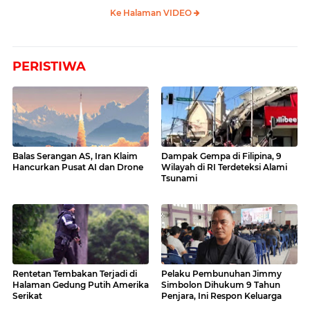
Ke Halaman VIDEO
PERISTIWA
Balas Serangan AS, Iran Klaim
Dampak Gempa di Filipina, 9
Hancurkan Pusat AI dan Drone
Wilayah di RI Terdeteksi Alami
Tsunami
Rentetan Tembakan Terjadi di
Pelaku Pembunuhan Jimmy
Halaman Gedung Putih Amerika
Simbolon Dihukum 9 Tahun
Serikat
Penjara, Ini Respon Keluarga