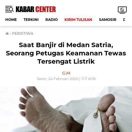
HOME
TERKINI
RADIO
KIRIM TULISAN
SAMOSIR
DAE
›
PERISTIWA
Saat Banjir di Medan Satria,
Seorang Petugas Keamanan Tewas
Tersengat Listrik
G.M
Senin, 24 Februari 2020 | 11:11 WIB