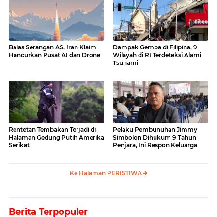
Balas Serangan AS, Iran Klaim
Dampak Gempa di Filipina, 9
Hancurkan Pusat AI dan Drone
Wilayah di RI Terdeteksi Alami
Tsunami
Rentetan Tembakan Terjadi di
Pelaku Pembunuhan Jimmy
Halaman Gedung Putih Amerika
Simbolon Dihukum 9 Tahun
Serikat
Penjara, Ini Respon Keluarga
Ke Halaman PERISTIWA
Berita Terpopuler