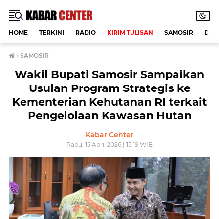
HOME
TERKINI
RADIO
KIRIM TULISAN
SAMOSIR
DAE
›
SAMOSIR
Wakil Bupati Samosir Sampaikan
Usulan Program Strategis ke
Kementerian Kehutanan RI terkait
Pengelolaan Kawasan Hutan
Kabar Center
Rabu, 15 April 2026 | 15:19 WIB