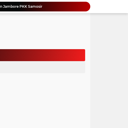
an Jambore PKK Samosir
a Bangun Karakter Sejak Dini
an Dan Kominfo Samosir Bersilaturahmi
ar SD Di Toba Ikut Lomba Lukis
Bupati Vandiko Apresiasi Dedikasi dan Inovasi Dunia Pendidikan Di Samosir
asih Perbaiki Plat Beton Amblas
an Terima Kunjungan Wadirut Pertamina
 Pemakaman Massal 112 Korban Serangan di Gaza
si BMKG Tingkatkan Literasi Kebencanaan
Yonimasari Hulu Terpilih Jadi Ketua SMSI Kepulauan Nias Periode 2026-2029