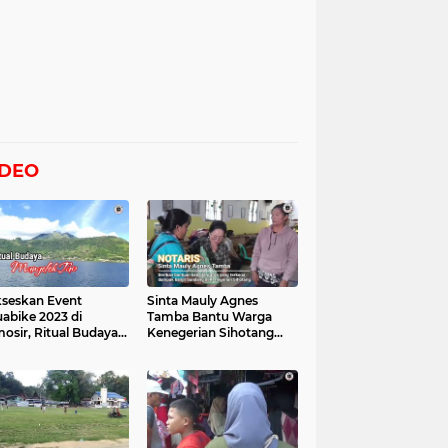
IDEO
seskan Event
Sinta Mauly Agnes
abike 2023 di
Tamba Bantu Warga
osir, Ritual Budaya
Kenegerian Sihotang
gelek Tao Digelar,
Yang Terkena Dampak
at Videonya
Banjir