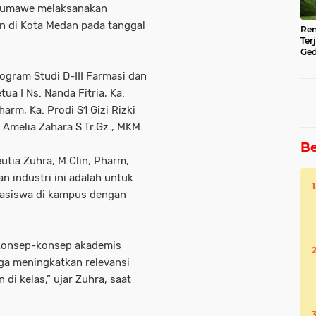
eumawe melaksanakan
n di Kota Medan pada tanggal
Ren
Ter
Ged
Ser
rogram Studi D-III Farmasi dan
tua I Ns. Nanda Fitria, Ka.
arm, Ka. Prodi S1 Gizi Rizki
i Amelia Zahara S.Tr.Gz., MKM.
Be
utia Zuhra, M.Clin, Pharm,
 industri ini adalah untuk
asiswa di kampus dengan
konsep-konsep akademis
gga meningkatkan relevansi
di kelas,” ujar Zuhra, saat