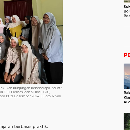
Suk
Bol
Boc
P
ukan kunjungan kebeberapa industri
i D-III Farmasi dan S1 Ilmu Gizi,
Bal
da 19-21 Desember 2024. | (Foto: Rivan
Kla
AI 
aran berbasis praktik,