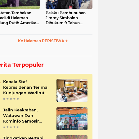
tetan Tembakan
Pelaku Pembunuhan
jadi di Halaman
Jimmy Simbolon
ung Putih Amerika
Dihukum 9 Tahun
ikat
Penjara, Ini Respon
Keluarga
Ke Halaman PERISTIWA
rita Terpopuler
Kepala Staf
Kepresidenan Terima
Kunjungan Wadirut
Pertamina
Jalin Keakraban,
Watawan Dan
Kominfo Samosir
Bersilaturahmi
Tingkatkan Pertani