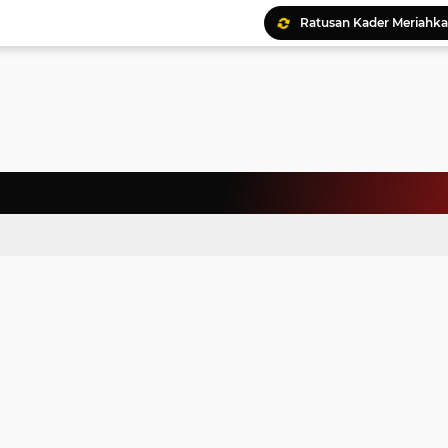
Ratusan Kader Meriahk
Bunda Genre Ajak Remaj
Jalin Keakraban, Wataw
Meriahkan HAN, 46 Pelaj
Yayasan Permata Duma K
Kepala Staf Kepresiden
Warga Palestina Hadiri
Pemprov Sumut Apresia