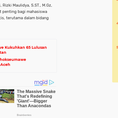
 Rizki Maulidya, S.ST., M.Gz,
t penting bagi mahasiswa
is, terutama dalam bidang
e Kukuhkan 65 Lulusan
atan
Lhokseumawe
a Aceh