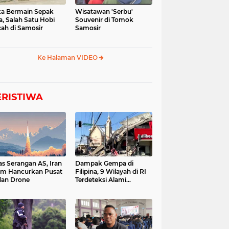
a Bermain Sepak
Wisatawan 'Serbu'
a, Salah Satu Hobi
Souvenir di Tomok
ah di Samosir
Samosir
Ke Halaman VIDEO
ERISTIWA
as Serangan AS, Iran
Dampak Gempa di
im Hancurkan Pusat
Filipina, 9 Wilayah di RI
dan Drone
Terdeteksi Alami
Tsunami