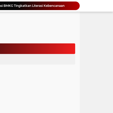
Yonimasari Hulu Terpilih Jadi Ketua SMSI Kepulauan Nias Periode 2026-2029
an Jambore PKK Samosir
a Bangun Karakter Sejak Dini
an Dan Kominfo Samosir Bersilaturahmi
ar SD Di Toba Ikut Lomba Lukis
Bupati Vandiko Apresiasi Dedikasi dan Inovasi Dunia Pendidikan Di Samosir
asih Perbaiki Plat Beton Amblas
an Terima Kunjungan Wadirut Pertamina
 Pemakaman Massal 112 Korban Serangan di Gaza
si BMKG Tingkatkan Literasi Kebencanaan