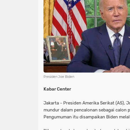
NIAS
BATAM
KULINER
seni
tmmd
nias
batam
PENGUMUMAN
PPPK
kuliner
pengumuman
SEPAK BOLA
pppk
sepak bola
Presiden Joe Biden
Kabar Center
Jakarta - Presiden Amerika Serikat (AS)
mundur dalam pencalonan sebagai calon pr
Pengumuman itu disampaikan Biden melalu