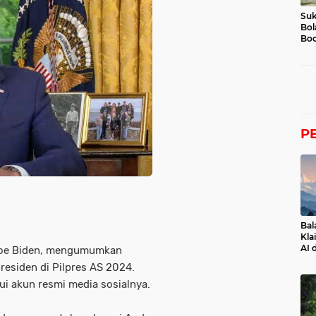
Suk
Bol
Boc
P
Bal
Kla
AI 
, Joe Biden, mengumumkan
esiden di Pilpres AS 2024.
i akun resmi media sosialnya.