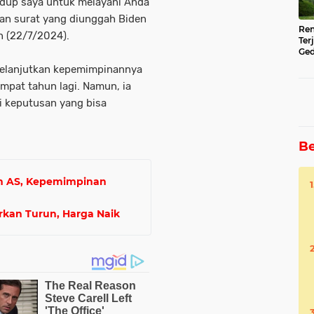
dup saya untuk melayani Anda
gan surat yang diunggah Biden
Ren
in (22/7/2024).
Ter
Ged
Ser
melanjutkan kepemimpinannya
mpat tahun lagi. Namun, ia
i keputusan yang bisa
Be
n AS, Kepemimpinan
kan Turun, Harga Naik