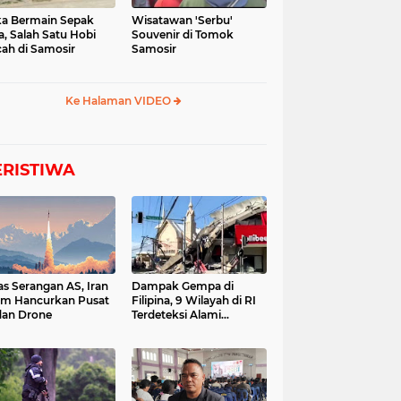
a Bermain Sepak
Wisatawan 'Serbu'
a, Salah Satu Hobi
Souvenir di Tomok
ah di Samosir
Samosir
Ke Halaman VIDEO
ERISTIWA
as Serangan AS, Iran
Dampak Gempa di
im Hancurkan Pusat
Filipina, 9 Wilayah di RI
dan Drone
Terdeteksi Alami
Tsunami