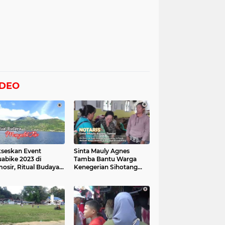
IDEO
seskan Event
Sinta Mauly Agnes
abike 2023 di
Tamba Bantu Warga
osir, Ritual Budaya
Kenegerian Sihotang
gelek Tao Digelar,
Yang Terkena Dampak
at Videonya
Banjir