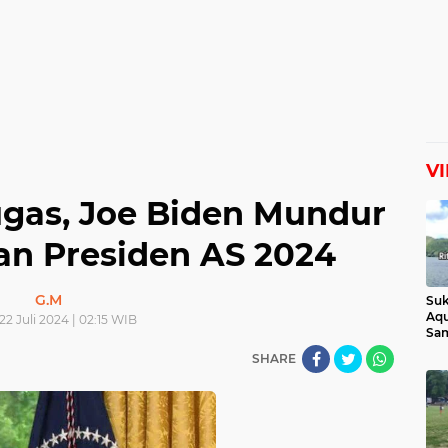
V
gas, Joe Biden Mundur
an Presiden AS 2024
G.M
Suk
Aqu
22 Juli 2024 | 02:15 WIB
Sam
Man
SHARE
Lih