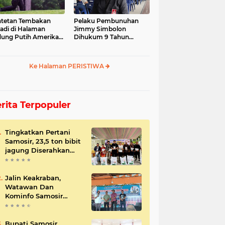
tetan Tembakan
Pelaku Pembunuhan
jadi di Halaman
Jimmy Simbolon
ung Putih Amerika
Dihukum 9 Tahun
ikat
Penjara, Ini Respon
Keluarga
Ke Halaman PERISTIWA
rita Terpopuler
Tingkatkan Pertani
Samosir, 23,5 ton bibit
jagung Diserahkan
Bupati
Jalin Keakraban,
Watawan Dan
Kominfo Samosir
Bersilaturahmi
Bupati Samosir