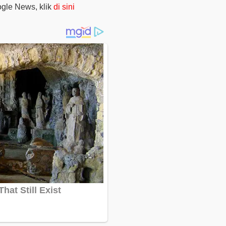
oogle News, klik
di sini