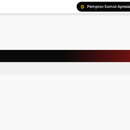
Ratusan Kader Meriahk
Bunda Genre Ajak Remaj
Jalin Keakraban, Wataw
Meriahkan HAN, 46 Pelaj
Yayasan Permata Duma K
Kepala Staf Kepresiden
Warga Palestina Hadiri
Pemprov Sumut Apresia