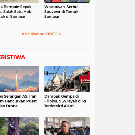
a Bermain Sepak
Wisatawan 'Serbu'
a, Salah Satu Hobi
Souvenir di Tomok
ah di Samosir
Samosir
Ke Halaman VIDEO
ERISTIWA
as Serangan AS, Iran
Dampak Gempa di
im Hancurkan Pusat
Filipina, 9 Wilayah di RI
dan Drone
Terdeteksi Alami
Tsunami