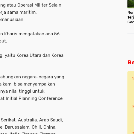
g atau Operasi Militer Selain
ja sama maritim,
Ren
Ter
emanusiaan.
Ged
Ser
an Kharis mengatakan ada 56
but.
g, yaitu Korea Utara dan Korea
Be
ggabungkan negara-negara yang
nya kami bisa menyampaikan
nya nilai tinggi untuk
at Initial Planning Conference
erikat, Australia, Arab Saudi,
ei Darussalam, Chili, China,