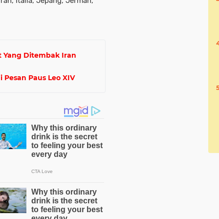
, Iran, Italia, Jepang, Jerman,
at Yang Ditembak Iran
i Pesan Paus Leo XIV