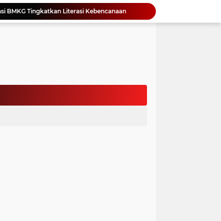
si BMKG Tingkatkan Literasi Kebencanaan
Yonimasari Hulu Terpilih Jadi Ketua SMSI Kepulauan Nias Periode 2026-2029
an Jambore PKK Samosir
a Bangun Karakter Sejak Dini
an Dan Kominfo Samosir Bersilaturahmi
ar SD Di Toba Ikut Lomba Lukis
Bupati Vandiko Apresiasi Dedikasi dan Inovasi Dunia Pendidikan Di Samosir
asih Perbaiki Plat Beton Amblas
an Terima Kunjungan Wadirut Pertamina
 Pemakaman Massal 112 Korban Serangan di Gaza