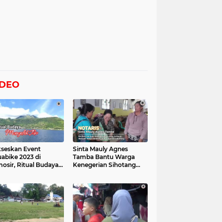
IDEO
seskan Event
Sinta Mauly Agnes
abike 2023 di
Tamba Bantu Warga
osir, Ritual Budaya
Kenegerian Sihotang
gelek Tao Digelar,
Yang Terkena Dampak
at Videonya
Banjir