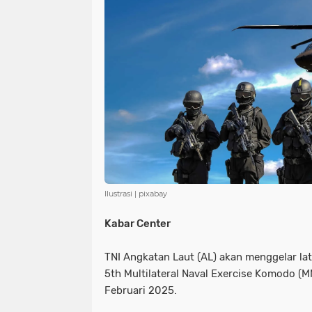
NIAS
BATAM
KULINER
seni
tmmd
nias
batam
PENGUMUMAN
PPPK
kuliner
pengumuman
SEPAK BOLA
pppk
sepak bola
Ilustrasi | pixabay
Kabar Center
TNI Angkatan Laut (AL) akan menggelar lat
5th Multilateral Naval Exercise Komodo (M
Februari 2025.