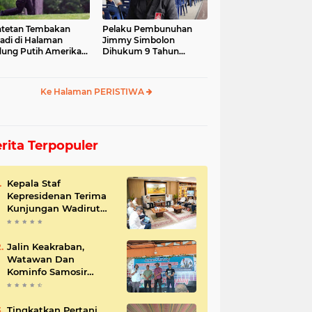
tetan Tembakan
Pelaku Pembunuhan
jadi di Halaman
Jimmy Simbolon
ung Putih Amerika
Dihukum 9 Tahun
ikat
Penjara, Ini Respon
Keluarga
Ke Halaman PERISTIWA
rita Terpopuler
Kepala Staf
Kepresidenan Terima
Kunjungan Wadirut
Pertamina
Jalin Keakraban,
Watawan Dan
Kominfo Samosir
Bersilaturahmi
Tingkatkan Pertani