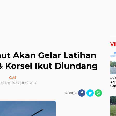
V
ut Akan Gelar Latihan
& Korsel Ikut Diundang
G.M
Suk
Aqu
30 Mei 2024 | 11:50 WIB
Sam
Man
SHARE
Lih