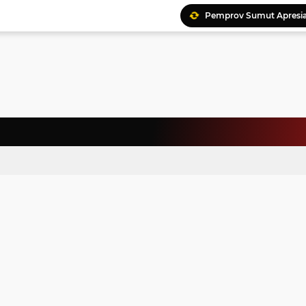
Pemprov Sumut Apresia
Ratusan Kader Meriahk
Bunda Genre Ajak Remaj
Jalin Keakraban, Wataw
Meriahkan HAN, 46 Pelaj
Yayasan Permata Duma K
Kepala Staf Kepresiden
Warga Palestina Hadiri