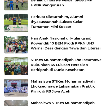
Berlalu Lintas ke Pelajar SMA/SMK
HKBP Pangururan
Perkuat Silaturrahim, Alumni
Ihyaaussunnah Sukses Gelar
Turnamen Mini Soccer
Hari Anak Nasional di Mulangsari:
Kowandik 10 BEM Prodi PPKN UNJ
Warnai Desa dengan Tawa dan Literasi
STIKes Muhammadiyah Lhokseumawe
Kukuhkan 65 Lulusan Ners Siap
Berkiprah di Dunia Kesehatan
Mahasiswa STIKes Muhammadiyah
Lhokseumawe Laksanakan Praktik
Klinik di RS Jiwa Aceh
Mahasiswa STIKes Muhammadiyah