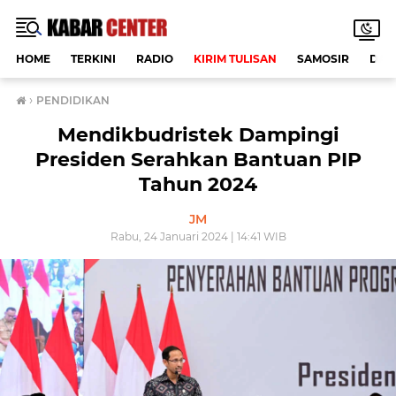
HOME
TERKINI
RADIO
KIRIM TULISAN
SAMOSIR
DAE
›
PENDIDIKAN
Mendikbudristek Dampingi
Presiden Serahkan Bantuan PIP
Tahun 2024
JM
Rabu, 24 Januari 2024 | 14:41 WIB