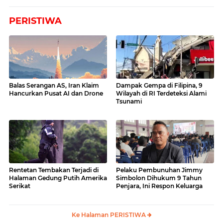
PERISTIWA
Balas Serangan AS, Iran Klaim
Dampak Gempa di Filipina, 9
Hancurkan Pusat AI dan Drone
Wilayah di RI Terdeteksi Alami
Tsunami
Rentetan Tembakan Terjadi di
Pelaku Pembunuhan Jimmy
Halaman Gedung Putih Amerika
Simbolon Dihukum 9 Tahun
Serikat
Penjara, Ini Respon Keluarga
Ke Halaman PERISTIWA