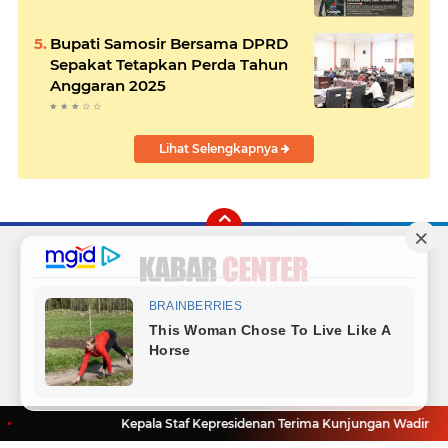
Bupati Samosir Bersama DPRD
Sepakat Tetapkan Perda Tahun
Anggaran 2025
Lihat Selengkapnya
Facebook
Instagram
Twitter
YouTube
Redaksi
Sitemap
Hubungi Kami
Radio
Copyright ©
2026 Kabar Center
Kepala Staf Kepresidenan Terima Kunjungan Wadirut Per