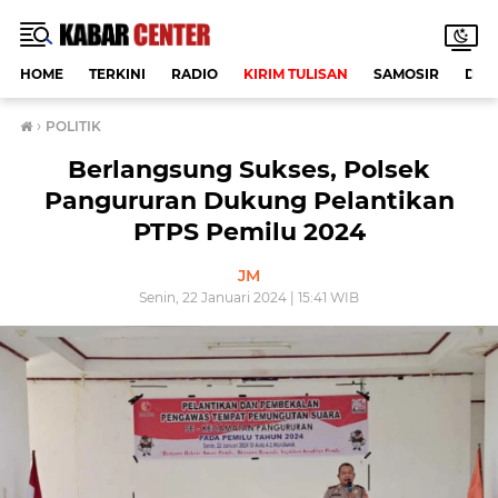
HOME
TERKINI
RADIO
KIRIM TULISAN
SAMOSIR
DAE
›
POLITIK
Berlangsung Sukses, Polsek
Pangururan Dukung Pelantikan
PTPS Pemilu 2024
JM
Senin, 22 Januari 2024 | 15:41 WIB