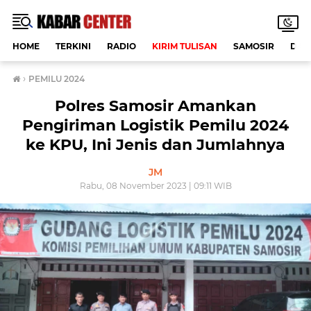
HOME
TERKINI
RADIO
KIRIM TULISAN
SAMOSIR
DAE
›
PEMILU 2024
Polres Samosir Amankan
Pengiriman Logistik Pemilu 2024
ke KPU, Ini Jenis dan Jumlahnya
JM
Rabu, 08 November 2023 | 09:11 WIB