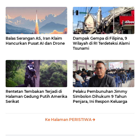
Balas Serangan AS, Iran Klaim
Dampak Gempa di Filipina, 9
Hancurkan Pusat AI dan Drone
Wilayah di RI Terdeteksi Alami
Tsunami
Rentetan Tembakan Terjadi di
Pelaku Pembunuhan Jimmy
Halaman Gedung Putih Amerika
Simbolon Dihukum 9 Tahun
Serikat
Penjara, Ini Respon Keluarga
Ke Halaman PERISTIWA