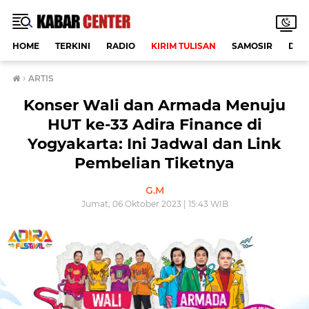
HOME
TERKINI
RADIO
KIRIM TULISAN
SAMOSIR
DAE
›
ARTIS
Konser Wali dan Armada Menuju
HUT ke-33 Adira Finance di
Yogyakarta: Ini Jadwal dan Link
Pembelian Tiketnya
G.M
Jumat, 06 Oktober 2023 | 15:43 WIB