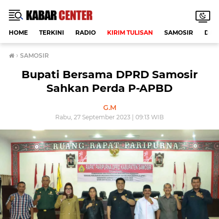
HOME
TERKINI
RADIO
KIRIM TULISAN
SAMOSIR
DAE
›
SAMOSIR
Bupati Bersama DPRD Samosir
Sahkan Perda P-APBD
G.M
Rabu, 27 September 2023 | 09:13 WIB