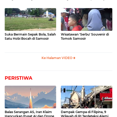
Videonya
Suka Bermain Sepak Bola, Salah
Wisatawan 'Serbu' Souvenir di
Satu Hobi Bocah di Samosir
Tomok Samosir
Ke Halaman VIDEO
PERISTIWA
Balas Serangan AS, Iran Klaim
Dampak Gempa di Filipina, 9
Hancurkan Pusat AI dan Drone
Wilayah di RI Terdeteksi Alami