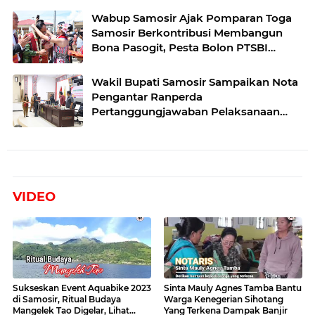
Wabup Samosir Ajak Pomparan Toga
Samosir Berkontribusi Membangun
Bona Pasogit, Pesta Bolon PTSBI
Gaungkan Persatuan dan Pelestarian
Budaya Batak
Wakil Bupati Samosir Sampaikan Nota
Pengantar Ranperda
Pertanggungjawaban Pelaksanaan
APBD Tahun Anggaran 2025
VIDEO
Sukseskan Event Aquabike 2023
Sinta Mauly Agnes Tamba Bantu
di Samosir, Ritual Budaya
Warga Kenegerian Sihotang
Mangelek Tao Digelar, Lihat
Yang Terkena Dampak Banjir