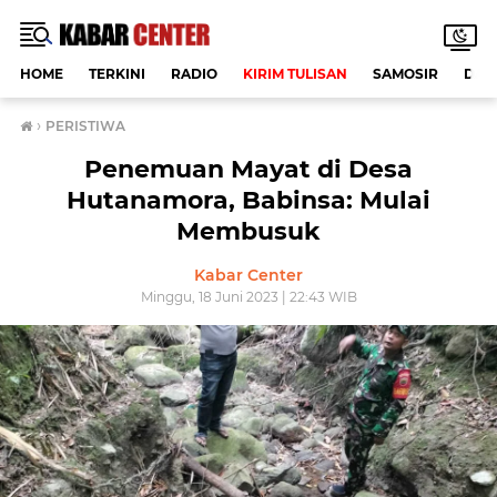
HOME
TERKINI
RADIO
KIRIM TULISAN
SAMOSIR
DAE
›
PERISTIWA
Penemuan Mayat di Desa
Hutanamora, Babinsa: Mulai
Membusuk
Kabar Center
Minggu, 18 Juni 2023 | 22:43 WIB