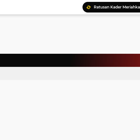
Ratusan Kader Meriahk
Bunda Genre Ajak Remaj
Jalin Keakraban, Wataw
Meriahkan HAN, 46 Pelaj
Yayasan Permata Duma K
Kepala Staf Kepresiden
Warga Palestina Hadiri
Pemprov Sumut Apresia