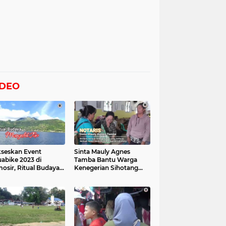
IDEO
seskan Event
Sinta Mauly Agnes
abike 2023 di
Tamba Bantu Warga
osir, Ritual Budaya
Kenegerian Sihotang
gelek Tao Digelar,
Yang Terkena Dampak
at Videonya
Banjir