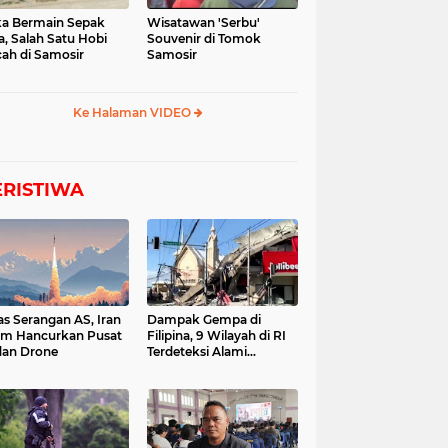
a Bermain Sepak
Wisatawan 'Serbu'
a, Salah Satu Hobi
Souvenir di Tomok
ah di Samosir
Samosir
Ke Halaman VIDEO
ERISTIWA
as Serangan AS, Iran
Dampak Gempa di
im Hancurkan Pusat
Filipina, 9 Wilayah di RI
dan Drone
Terdeteksi Alami
Tsunami