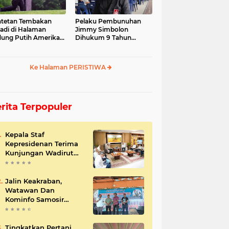
tetan Tembakan
Pelaku Pembunuhan
jadi di Halaman
Jimmy Simbolon
ung Putih Amerika
Dihukum 9 Tahun
ikat
Penjara, Ini Respon
Keluarga
Ke Halaman PERISTIWA
rita Terpopuler
Kepala Staf
Kepresidenan Terima
Kunjungan Wadirut
Pertamina
Jalin Keakraban,
Watawan Dan
Kominfo Samosir
Bersilaturahmi
Tingkatkan Pertani