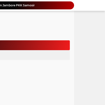
an Jambore PKK Samosir
a Bangun Karakter Sejak Dini
an Dan Kominfo Samosir Bersilaturahmi
ar SD Di Toba Ikut Lomba Lukis
Bupati Vandiko Apresiasi Dedikasi dan Inovasi Dunia Pendidikan Di Samosir
asih Perbaiki Plat Beton Amblas
an Terima Kunjungan Wadirut Pertamina
 Pemakaman Massal 112 Korban Serangan di Gaza
si BMKG Tingkatkan Literasi Kebencanaan
Yonimasari Hulu Terpilih Jadi Ketua SMSI Kepulauan Nias Periode 2026-2029