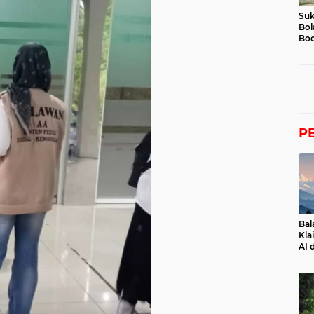
Suk
Bol
Boc
P
Bal
Kla
AI 