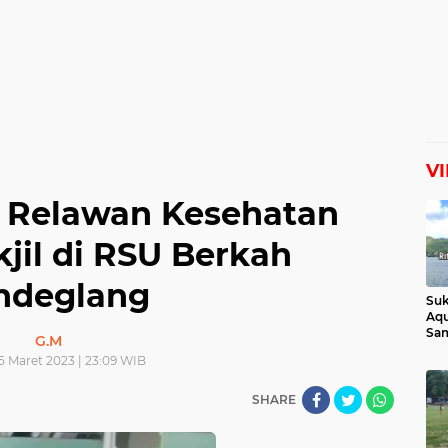
V
, Relawan Kesehatan
jil di RSU Berkah
ndeglang
Suk
Aqu
Sam
G.M
Man
5 Maret 2023 | 23:09 WIB
Lih
SHARE