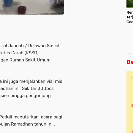
Ren
Ter
Ged
Ser
rul Jannah / Relawan Sosial
tetes Darah (KSSD)
kungan Rumah Sakit Umum
Be
 ini juga menjalankan visi misi
adhan ini. Sekitar 300pcs
pasien hingga pengunjung
Peduli menuturkan, acara bagi
 bulan Ramadhan tahun ini .