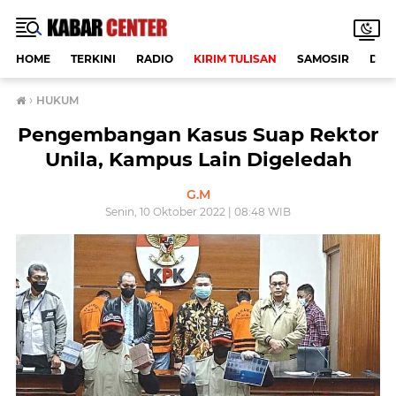
HOME
TERKINI
RADIO
KIRIM TULISAN
SAMOSIR
DAE
›
HUKUM
Pengembangan Kasus Suap Rektor
Unila, Kampus Lain Digeledah
G.M
Senin, 10 Oktober 2022 | 08:48 WIB