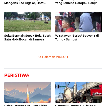
Mangelek Tao Digelar, Lihat
Yang Terkena Dampak Banjir
Videonya
Suka Bermain Sepak Bola, Salah
Wisatawan 'Serbu' Souvenir di
Satu Hobi Bocah di Samosir
Tomok Samosir
Ke Halaman VIDEO
PERISTIWA
Balas Serangan AS, Iran Klaim
Dampak Gempa di Filipina, 9