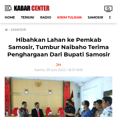
HOME
TERKINI
RADIO
KIRIM TULISAN
SAMOSIR
DAE
›
SAMOSIR
Hibahkan Lahan ke Pemkab
Samosir, Tumbur Naibaho Terima
Penghargaan Dari Bupati Samosir
JM
Kamis, 09 Juni 2022 | 18:51 WIB