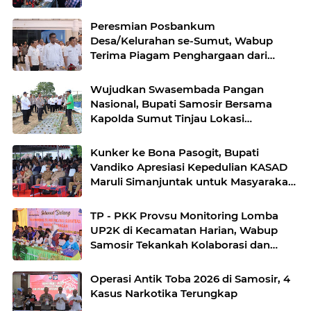
Peresmian Posbankum
Desa/Kelurahan se-Sumut, Wabup
Terima Piagam Penghargaan dari
Menteri Hukum RI
Wujudkan Swasembada Pangan
Nasional, Bupati Samosir Bersama
Kapolda Sumut Tinjau Lokasi
Penanaman Bawang Putih di
Kecamatan Simanindo
Kunker ke Bona Pasogit, Bupati
Vandiko Apresiasi Kepedulian KASAD
Maruli Simanjuntak untuk Masyarakat
Danau Toba
TP - PKK Provsu Monitoring Lomba
UP2K di Kecamatan Harian, Wabup
Samosir Tekankah Kolaborasi dan
Kreativitas dalam Pengembangan
Produk Unggulan UP2K PKK
Operasi Antik Toba 2026 di Samosir, 4
Kasus Narkotika Terungkap