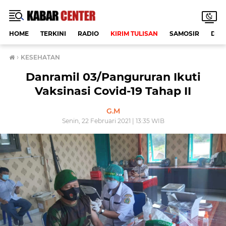
HOME
TERKINI
RADIO
KIRIM TULISAN
SAMOSIR
DAE
›
KESEHATAN
Danramil 03/Pangururan Ikuti
Vaksinasi Covid-19 Tahap II
G.M
Senin, 22 Februari 2021 | 13:35 WIB