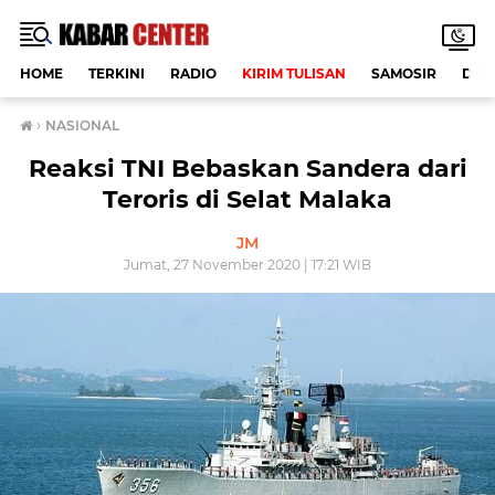
HOME
TERKINI
RADIO
KIRIM TULISAN
SAMOSIR
DAE
›
NASIONAL
Reaksi TNI Bebaskan Sandera dari
Teroris di Selat Malaka
JM
Jumat, 27 November 2020 | 17:21 WIB