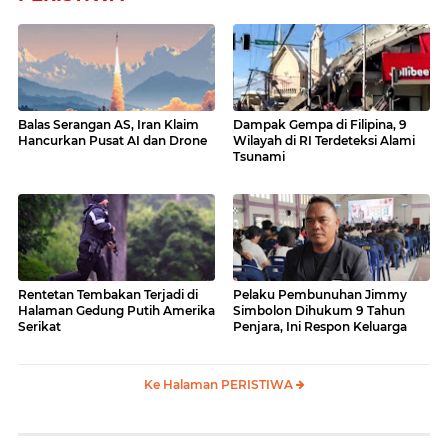
Balas Serangan AS, Iran Klaim
Dampak Gempa di Filipina, 9
Hancurkan Pusat AI dan Drone
Wilayah di RI Terdeteksi Alami
Tsunami
Rentetan Tembakan Terjadi di
Pelaku Pembunuhan Jimmy
Halaman Gedung Putih Amerika
Simbolon Dihukum 9 Tahun
Serikat
Penjara, Ini Respon Keluarga
Ke Halaman PERISTIWA