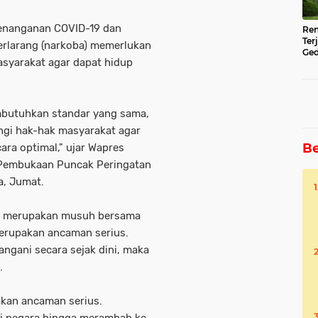
penanganan COVID-19 dan
Ren
Ter
terlarang (narkoba) memerlukan
Ged
asyarakat agar dapat hidup
Ser
butuhkan standar yang sama,
ngi hak-hak masyarakat agar
Be
ra optimal," ujar Wapres
 Pembukaan Puncak Peringatan
a, Jumat.
ba merupakan musuh bersama
erupakan ancaman serius.
angani secara sejak dini, maka
.
kan ancaman serius.