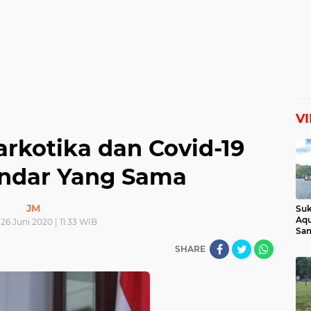
V
rkotika dan Covid-19
andar Yang Sama
JM
Suk
Aqu
26 Juni 2020 | 11:33 WIB
Sam
Man
SHARE
Lih