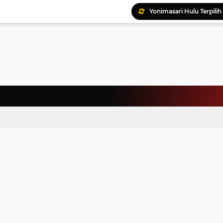
Ratusan Kader Meriahk
Bunda Genre Ajak Remaj
Jalin Keakraban, Wataw
Meriahkan HAN, 46 Pelaj
Yayasan Permata Duma K
Kepala Staf Kepresiden
Warga Palestina Hadiri
Pemprov Sumut Apresia