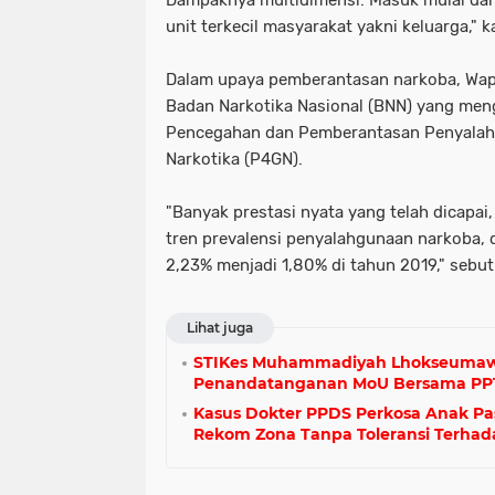
Dampaknya multidimensi. Masuk mulai dar
unit terkecil masyarakat yakni keluarga," k
Dalam upaya pemberantasan narkoba, Wapr
Badan Narkotika Nasional (BNN) yang me
Pencegahan dan Pemberantasan Penyalah
Narkotika (P4GN).
"Banyak prestasi nyata yang telah dicap
tren prevalensi penyalahgunaan narkoba, 
2,23% menjadi 1,80% di tahun 2019," sebut
Lihat juga
STIKes Muhammadiyah Lhokseumawe
Penandatanganan MoU Bersama PP
Kasus Dokter PPDS Perkosa Anak P
Rekom Zona Tanpa Toleransi Terhad