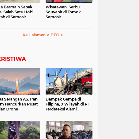
a Bermain Sepak
Wisatawan 'Serbu'
a, Salah Satu Hobi
Souvenir di Tomok
ah di Samosir
Samosir
Ke Halaman VIDEO
ERISTIWA
as Serangan AS, Iran
Dampak Gempa di
im Hancurkan Pusat
Filipina, 9 Wilayah di RI
dan Drone
Terdeteksi Alami
Tsunami