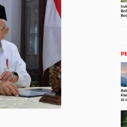
Suk
Bol
Boc
P
Bal
Kla
AI 