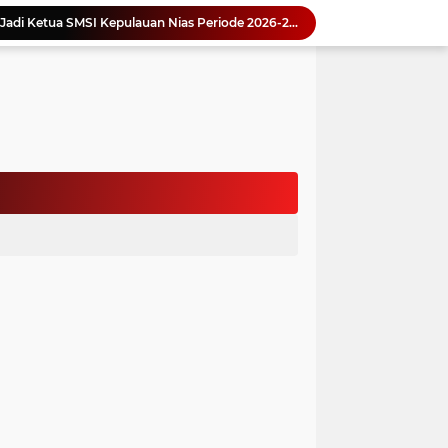
Yonimasari Hulu Terpilih Jadi Ketua SMSI Kepulauan Nias Periode 2026-2029
an Jambore PKK Samosir
a Bangun Karakter Sejak Dini
an Dan Kominfo Samosir Bersilaturahmi
ar SD Di Toba Ikut Lomba Lukis
Bupati Vandiko Apresiasi Dedikasi dan Inovasi Dunia Pendidikan Di Samosir
asih Perbaiki Plat Beton Amblas
an Terima Kunjungan Wadirut Pertamina
 Pemakaman Massal 112 Korban Serangan di Gaza
si BMKG Tingkatkan Literasi Kebencanaan