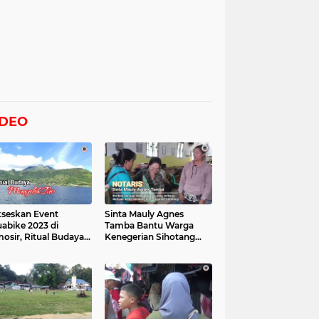
IDEO
seskan Event
Sinta Mauly Agnes
abike 2023 di
Tamba Bantu Warga
osir, Ritual Budaya
Kenegerian Sihotang
gelek Tao Digelar,
Yang Terkena Dampak
at Videonya
Banjir