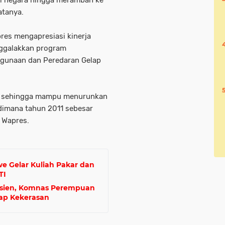
i negara hingga merambah ke
atanya.
es mengapresiasi kinerja
nggalakkan program
gunaan dan Peredaran Gelap
ai, sehingga mampu menurunkan
dimana tahun 2011 sebesar
 Wapres.
 Gelar Kuliah Pakar dan
TI
asien, Komnas Perempuan
ap Kekerasan