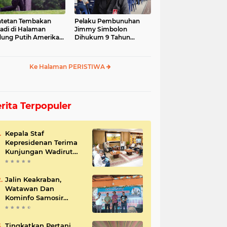
tetan Tembakan
Pelaku Pembunuhan
jadi di Halaman
Jimmy Simbolon
ung Putih Amerika
Dihukum 9 Tahun
ikat
Penjara, Ini Respon
Keluarga
Ke Halaman PERISTIWA
rita Terpopuler
Kepala Staf
Kepresidenan Terima
Kunjungan Wadirut
Pertamina
Jalin Keakraban,
Watawan Dan
Kominfo Samosir
Bersilaturahmi
Tingkatkan Pertani