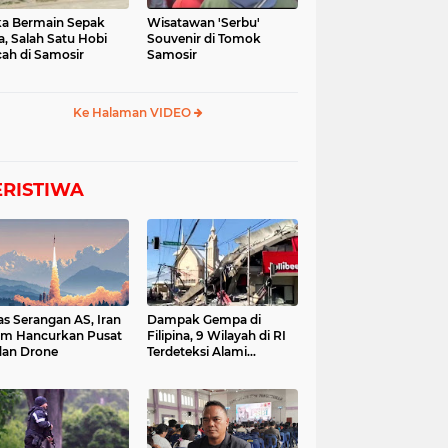
a Bermain Sepak
Wisatawan 'Serbu'
a, Salah Satu Hobi
Souvenir di Tomok
ah di Samosir
Samosir
Ke Halaman VIDEO
ERISTIWA
as Serangan AS, Iran
Dampak Gempa di
im Hancurkan Pusat
Filipina, 9 Wilayah di RI
dan Drone
Terdeteksi Alami
Tsunami