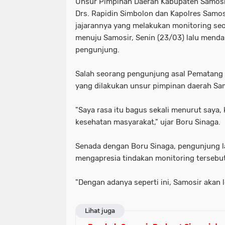
Unsur Pimpinan Daerah Kabupaten Samosir
NIAS
BATAM
KULINER
seni
tmmd
nias
batam
Drs. Rapidin Simbolon dan Kapolres Samo
jajarannya yang melakukan monitoring sec
PENGUMUMAN
PPPK
kuliner
pengumuman
menuju Samosir, Senin (23/03) lalu mendap
SEPAK BOLA
pppk
sepak bola
pengunjung.
Salah seorang pengunjung asal Pematang Si
yang dilakukan unsur pimpinan daerah Sam
"Saya rasa itu bagus sekali menurut saya
kesehatan masyarakat," ujar Boru Sinaga.
Senada dengan Boru Sinaga, pengunjung l
mengapresia tindakan monitoring tersebut
"Dengan adanya seperti ini, Samosir akan 
Lihat juga