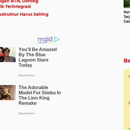
ngan BTN, Dorong
k Terintegrasi
Ren
astruktur Harus Seiring
Ter
Ged
Ser
Be