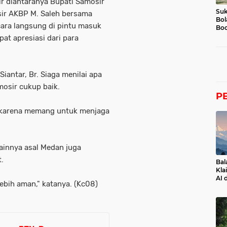
 diantaranya Bupati Samosir
Suk
sir AKBP M. Saleh bersama
Bol
ara langsung di pintu masuk
Boc
at apresiasi dari para
antar, Br. Siaga menilai apa
osir cukup baik.
P
, karena memang untuk menjaga
ainnya asal Medan juga
.
Bal
Kla
AI 
lebih aman," katanya. (Kc08)