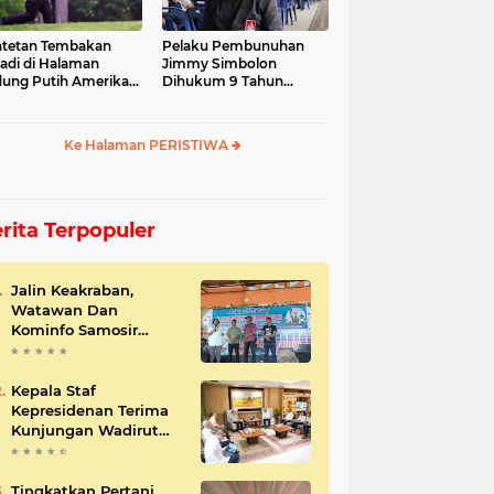
tetan Tembakan
Pelaku Pembunuhan
jadi di Halaman
Jimmy Simbolon
ung Putih Amerika
Dihukum 9 Tahun
ikat
Penjara, Ini Respon
Keluarga
Ke Halaman PERISTIWA
rita Terpopuler
Jalin Keakraban,
Watawan Dan
Kominfo Samosir
Bersilaturahmi
Kepala Staf
Kepresidenan Terima
Kunjungan Wadirut
Pertamina
Tingkatkan Pertani