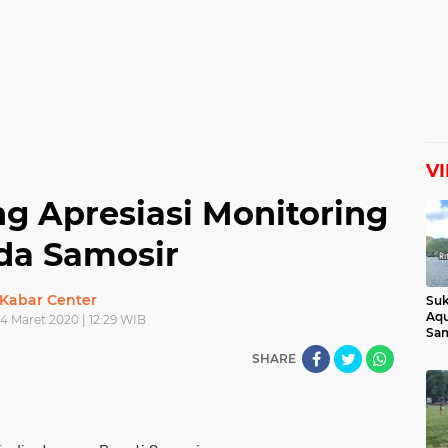
V
g Apresiasi Monitoring
da Samosir
Kabar Center
Suk
Aqu
24 Maret 2020 | 12:29 WIB
Sam
Man
SHARE
Lih