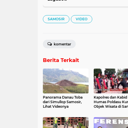
SAMOSIR
VIDEO
komentar
Berita Terkait
Panorama Danau Toba
Kapolres dan Kabid
dari Simullop Samosir,
Humas Poldasu Kun
Lihat Videonya
Objek Wisata di Sam
Lihat Videonya