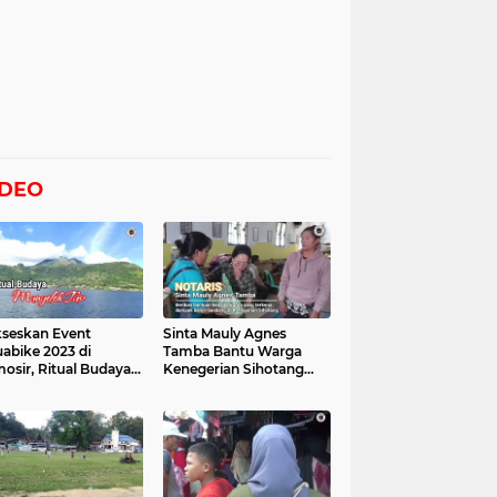
IDEO
seskan Event
Sinta Mauly Agnes
abike 2023 di
Tamba Bantu Warga
osir, Ritual Budaya
Kenegerian Sihotang
gelek Tao Digelar,
Yang Terkena Dampak
at Videonya
Banjir