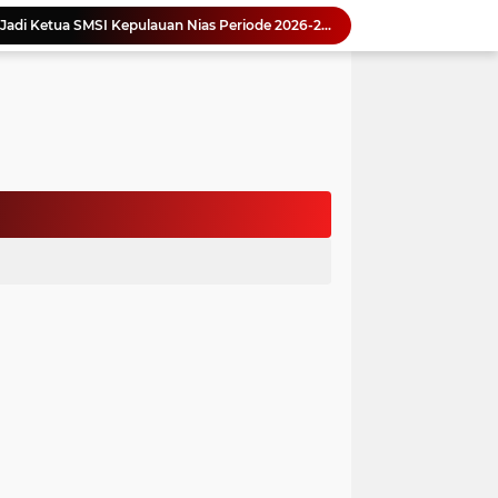
an Jambore PKK Samosir
a Bangun Karakter Sejak Dini
an Dan Kominfo Samosir Bersilaturahmi
ar SD Di Toba Ikut Lomba Lukis
Bupati Vandiko Apresiasi Dedikasi dan Inovasi Dunia Pendidikan Di Samosir
asih Perbaiki Plat Beton Amblas
an Terima Kunjungan Wadirut Pertamina
 Pemakaman Massal 112 Korban Serangan di Gaza
si BMKG Tingkatkan Literasi Kebencanaan
Yonimasari Hulu Terpilih Jadi Ketua SMSI Kepulauan Nias Periode 2026-2029