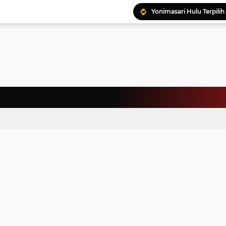
Ratusan Kader Meriahk
Bunda Genre Ajak Remaj
Jalin Keakraban, Wataw
Meriahkan HAN, 46 Pelaj
Yayasan Permata Duma K
Kepala Staf Kepresiden
Warga Palestina Hadiri
Pemprov Sumut Apresia